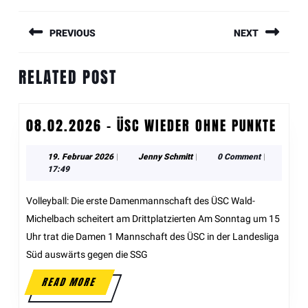
PREVIOUS
NEXT
Previous
Next
RELATED POST
post:
post:
08.02.2026 – ÜSC WIEDER OHNE PUNKTE
19. Februar 2026
|
Jenny Schmitt
|
0 Comment
|
17:49
Volleyball: Die erste Damenmannschaft des ÜSC Wald-
Michelbach scheitert am Drittplatzierten Am Sonntag um 15
Uhr trat die Damen 1 Mannschaft des ÜSC in der Landesliga
Süd auswärts gegen die SSG
READ MORE