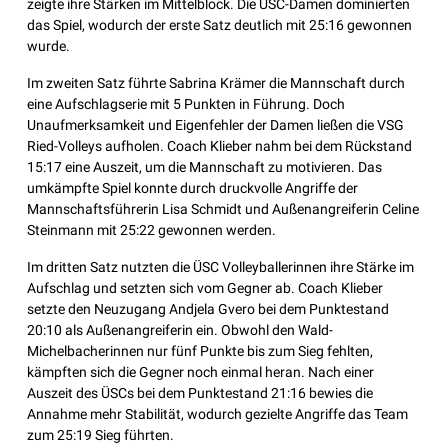
zeigte ihre Stärken im Mittelblock. Die ÜSC-Damen dominierten
das Spiel, wodurch der erste Satz deutlich mit 25:16 gewonnen
wurde.
Im zweiten Satz führte Sabrina Krämer die Mannschaft durch
eine Aufschlagserie mit 5 Punkten in Führung. Doch
Unaufmerksamkeit und Eigenfehler der Damen ließen die VSG
Ried-Volleys aufholen. Coach Klieber nahm bei dem Rückstand
15:17 eine Auszeit, um die Mannschaft zu motivieren. Das
umkämpfte Spiel konnte durch druckvolle Angriffe der
Mannschaftsführerin Lisa Schmidt und Außenangreiferin Celine
Steinmann mit 25:22 gewonnen werden.
Im dritten Satz nutzten die ÜSC Volleyballerinnen ihre Stärke im
Aufschlag und setzten sich vom Gegner ab. Coach Klieber
setzte den Neuzugang Andjela Gvero bei dem Punktestand
20:10 als Außenangreiferin ein. Obwohl den Wald-
Michelbacherinnen nur fünf Punkte bis zum Sieg fehlten,
kämpften sich die Gegner noch einmal heran. Nach einer
Auszeit des ÜSCs bei dem Punktestand 21:16 bewies die
Annahme mehr Stabilität, wodurch gezielte Angriffe das Team
zum 25:19 Sieg führten.