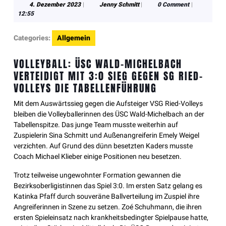
4. Dezember 2023
|
Jenny Schmitt
|
0 Comment
|
12:55
Categories:
Allgemein
VOLLEYBALL: ÜSC WALD-MICHELBACH
VERTEIDIGT MIT 3:0 SIEG GEGEN SG RIED-
VOLLEYS DIE TABELLENFÜHRUNG
Mit dem Auswärtssieg gegen die Aufsteiger VSG Ried-Volleys
bleiben die Volleyballerinnen des ÜSC Wald-Michelbach an der
Tabellenspitze. Das junge Team musste weiterhin auf
Zuspielerin Sina Schmitt und Außenangreiferin Emely Weigel
verzichten. Auf Grund des dünn besetzten Kaders musste
Coach Michael Klieber einige Positionen neu besetzen.
Trotz teilweise ungewohnter Formation gewannen die
Bezirksoberligistinnen das Spiel 3:0. Im ersten Satz gelang es
Katinka Pfaff durch souveräne Ballverteilung im Zuspiel ihre
Angreiferinnen in Szene zu setzen. Zoé Schuhmann, die ihren
ersten Spieleinsatz nach krankheitsbedingter Spielpause hatte,