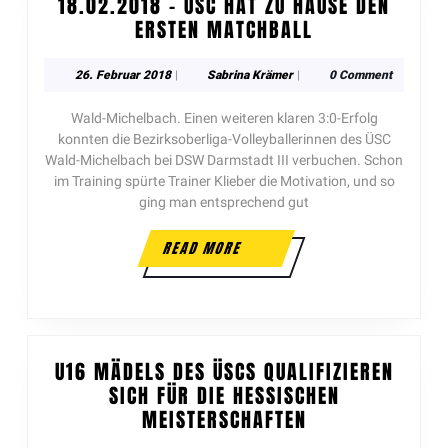
18.02.2018 – ÜSC HAT ZU HAUSE DEN
ERSTEN MATCHBALL
26. Februar 2018
|
Sabrina Krämer
|
0 Comment
Wald-Michelbach. Einen weiteren klaren 3:0-Erfolg
konnten die Bezirksoberliga-Volleyballerinnen des ÜSC
Wald-Michelbach bei DSW Darmstadt III verbuchen. Schon
im Training spürte Trainer Klieber die Motivation, und so
ging man entsprechend gut
READ MORE
U16 MÄDELS DES ÜSCS QUALIFIZIEREN
SICH FÜR DIE HESSISCHEN
MEISTERSCHAFTEN