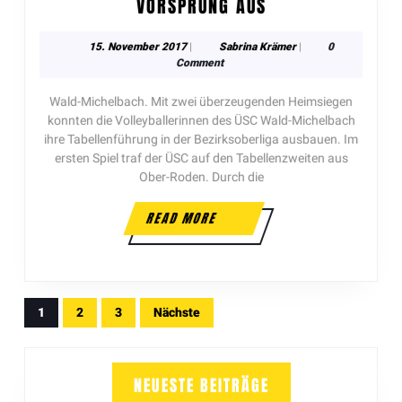
VORSPRUNG AUS
15. November 2017
|
Sabrina Krämer
|
0
Comment
Wald-Michelbach. Mit zwei überzeugenden Heimsiegen
konnten die Volleyballerinnen des ÜSC Wald-Michelbach
ihre Tabellenführung in der Bezirksoberliga ausbauen. Im
ersten Spiel traf der ÜSC auf den Tabellenzweiten aus
Ober-Roden. Durch die
READ MORE
1
2
3
Nächste
NEUESTE BEITRÄGE