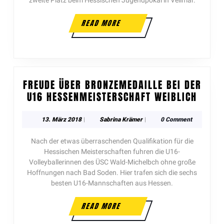
zweite Platz beim Hessischen Jugendpokal in Vellmar.
READ MORE
FREUDE ÜBER BRONZEMEDAILLE BEI DER
U16 HESSENMEISTERSCHAFT WEIBLICH
13. März 2018
|
Sabrina Krämer
|
0 Comment
Nach der etwas überraschenden Qualifikation für die
Hessischen Meisterschaften fuhren die U16-
Volleyballerinnen des ÜSC Wald-Michelbch ohne große
Hoffnungen nach Bad Soden. Hier trafen sich die sechs
besten U16-Mannschaften aus Hessen.
READ MORE