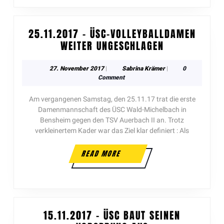
25.11.2017 – ÜSC-VOLLEYBALLDAMEN
WEITER UNGESCHLAGEN
27. November 2017
|
Sabrina Krämer
|
0
Comment
Am vergangenen Samstag, den 25.11.17 trat die erste
Damenmannschaft des ÜSC Wald-Michelbach in
Bensheim gegen den TSV Auerbach II an. Trotz
verkleinertem Kader war das Ziel klar definiert : Als
READ MORE
15.11.2017 – ÜSC BAUT SEINEN