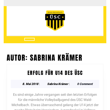
AUTOR:
SABRINA KRÄMER
ERFOLG FÜR U14 DES ÜSC
8. Mai 2018
|
Sabrina Krämer
|
0 Comment
Es sind einige Jahre vergangen seit den letzten Erfolgen
für die männliche Volleyballjugend des ÜSC Wald-
Michelbach. Etwas überraschend gelang der U14 jetzt der