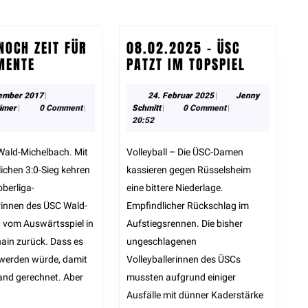
post:
NOCH ZEIT FÜR
08.02.2025 – ÜSC
MENTE
PATZT IM TOPSPIEL
ember 2017
|
24. Februar 2025
|
Jenny
ämer
|
0 Comment
|
Schmitt
|
0 Comment
|
20:52
Volleyball – Die ÜSC-Damen
ichen 3:0-Sieg kehren
kassieren gegen Rüsselsheim
oberliga-
eine bittere Niederlage.
erinnen des ÜSC Wald-
Empfindlicher Rückschlag im
 vom Auswärtsspiel in
Aufstiegsrennen. Die bisher
hain zurück. Dass es
ungeschlagenen
 werden würde, damit
Volleyballerinnen des ÜSCs
and gerechnet. Aber
mussten aufgrund einiger
Ausfälle mit dünner Kaderstärke