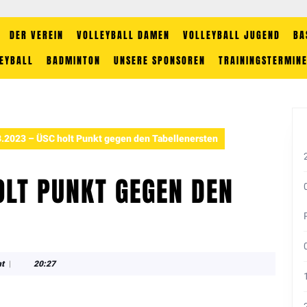
DER VEREIN
VOLLEYBALL DAMEN
VOLLEYBALL JUGEND
BA
EYBALL
BADMINTON
UNSERE SPONSOREN
TRAININGSTERMIN
.2023 – ÜSC holt Punkt gegen den Tabellenersten
OLT PUNKT GEGEN DEN
t
|
20:27