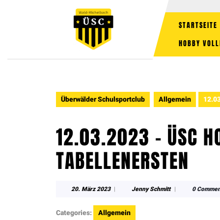
STARTSEITE
HOBBY VOLL
Überwälder Schulsportclub
Allgemein
12.03
12.03.2023 – ÜSC H
TABELLENERSTEN
20. März 2023
|
Jenny Schmitt
|
0 Commen
Categories:
Allgemein