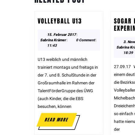
post:
VOLLEYBALL U13
SOGAR 
EXPERI
15. Februar 2017
|
Sabrina Krämer
|
0 Comment
|
3. Nov
11:43
Sabrina Kr
18:39
U13 weiblich und männlich
27.09.17 Wald-Michelbach. Mit
trainiert montags und freitags in
einem deutl
der 7. und 8. SchulStunde in der
die Bezirks
Großraumhalle im Rahmen der
Volleyball
TalentFörderGruppe des ÜWG
Michelbach
(auch Kinder, die die EBS
Dreieichen
besuchen, können
so einfach
READ MORE
hatte niem
der