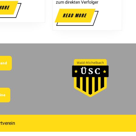
zum direkten Verfolger
MORE
READ MORE
tand
ine
tverein