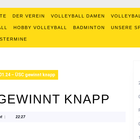
TE
DER VEREIN
VOLLEYBALL DAMEN
VOLLEYBA
ALL
HOBBY VOLLEYBALL
BADMINTON
UNSERE S
GSTERMINE
01.24 – ÜSC gewinnt knapp
C GEWINNT KNAPP
t
|
22:27