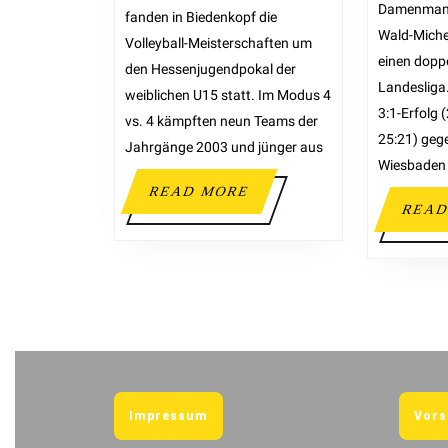
Damenmann
fanden in Biedenkopf die
Wald-Miche
Volleyball-Meisterschaften um
einen doppe
den Hessenjugendpokal der
Landesliga
weiblichen U15 statt. Im Modus 4
3:1-Erfolg 
vs. 4 kämpften neun Teams der
25:21) geg
Jahrgänge 2003 und jünger aus
Wiesbaden 
READ MORE
READ
Impressum
Vors