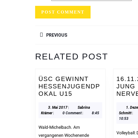
PREVIOUS
Previous
RELATED POST
post:
ÜSC GEWINNT
16.11
HESSENJUGENDP
JUNG 
OKAL U15
NERV
3. Mai 2017
|
Sabrina
1. Dez
Krämer
|
0 Comment
|
8:45
Schmitt
|
10:53
Wald-Michelbach. Am
Volleyball: Die erste
vergangenen Wochenende