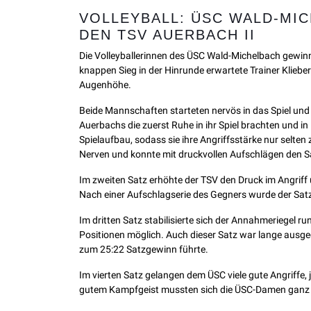
VOLLEYBALL: ÜSC WALD-MI
DEN TSV AUERBACH II
Die Volleyballerinnen des ÜSC Wald-Michelbach gewin
knappen Sieg in der Hinrunde erwartete Trainer Kliebe
Augenhöhe.
Beide Mannschaften starteten nervös in das Spiel und 
Auerbachs die zuerst Ruhe in ihr Spiel brachten und 
Spielaufbau, sodass sie ihre Angriffsstärke nur selte
Nerven und konnte mit druckvollen Aufschlägen den Sa
Im zweiten Satz erhöhte der TSV den Druck im Angriff 
Nach einer Aufschlagserie des Gegners wurde der Satz
Im dritten Satz stabilisierte sich der Annahmeriegel ru
Positionen möglich. Auch dieser Satz war lange ausge
zum 25:22 Satzgewinn führte.
Im vierten Satz gelangen dem ÜSC viele gute Angriffe,
gutem Kampfgeist mussten sich die ÜSC-Damen ganz 