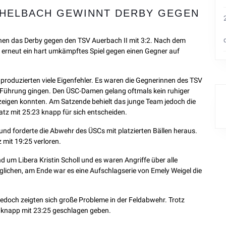
CHELBACH GEWINNT DERBY GEGEN
nen das Derby gegen den TSV Auerbach II mit 3:2. Nach dem
r erneut ein hart umkämpftes Spiel gegen einen Gegner auf
produzierten viele Eigenfehler. Es waren die Gegnerinnen des TSV
in Führung gingen. Den ÜSC-Damen gelang oftmals kein ruhiger
n zeigen konnten. Am Satzende behielt das junge Team jedoch die
tz mit 25:23 knapp für sich entscheiden.
und forderte die Abwehr des ÜSCs mit platzierten Bällen heraus.
 mit 19:25 verloren.
nd um Libera Kristin Scholl und es waren Angriffe über alle
glichen, am Ende war es eine Aufschlagserie von Emely Weigel die
 jedoch zeigten sich große Probleme in der Feldabwehr. Trotz
knapp mit 23:25 geschlagen geben.