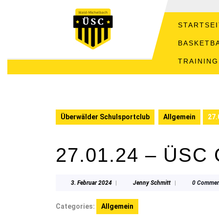
STARTSEI
BASKETB
TRAININ
Überwälder Schulsportclub
Allgemein
27.
27.01.24 – ÜS
3. Februar 2024
|
Jenny Schmitt
|
0 Commen
Categories:
Allgemein